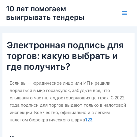
Перейти
Main
10 лет помогаем
к
выигрывать тендеры
Men
содержимому
Электронная подпись для
торгов: какую выбрать и
где получить?
Если вы — юридическое лицо или ИП и решили
ворваться в мир госзакупок, забудьте всё, что
слышали о частных удостоверяющих центрах. С 2022
года подписи для торгов выдают только в налоговой
инспекции. Всё честно, официально и с лёгким
налётом бюрократического шарма
1
2
3
.